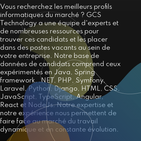
Vous recherchez les meilleurs profils
informatiques du marché ? GCS
Technology a une équipe d'experts et
de nombreuses ressources pour
trouver ces candidats et les placer
dans des postes vacants au sein de
votre entreprise. Notre base de
données de candidats comprend ceux
expérimentés en Java, Spring
framework, .NET, PHP, Symfony,
Laravel, Python, Django, HTML, CSS,
JavaScript, TypeScript, Angular,
React et NodeJs. Notre expertise et
notre expérience nous permettent de
faire face au marché du travail
dynamique et en constante évolution.