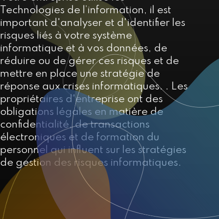
Technologies de l’information, il est
important d'analyser et d'identifier les
risques liés à votre système
informatique et à vos données, de
réduire ou de gérer ces risques et de
mettre en place une stratégie de
réponse aux crises informatiques. . Les
propriétaires d'entreprise ont des
obligations légales en matière de
confidentialité, de transactions
électroniques et de formation du
personnel qui influent sur les stratégies
de gestion des risques informatiques.